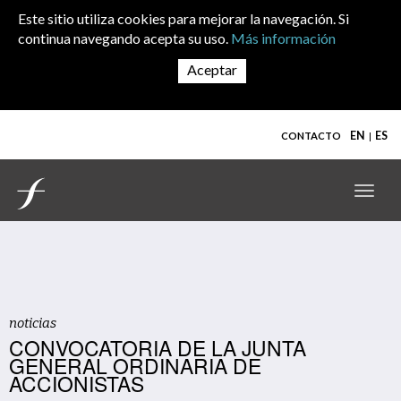
Skip to main content
Este sitio utiliza cookies para mejorar la navegación. Si
continua navegando acepta su uso.
Más información
EN
ES
CONTACTO
Toggl
navig
noticias
CONVOCATORIA DE LA JUNTA
GENERAL ORDINARIA DE
ACCIONISTAS