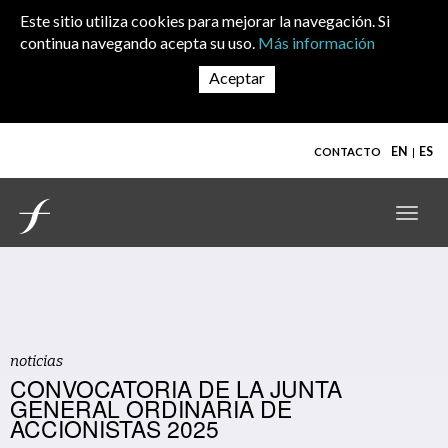
Skip to main content
Este sitio utiliza cookies para mejorar la navegación. Si
continua navegando acepta su uso.
Más información
EN
ES
CONTACTO
Toggl
navig
noticias
CONVOCATORIA DE LA JUNTA
GENERAL ORDINARIA DE
ACCIONISTAS 2025