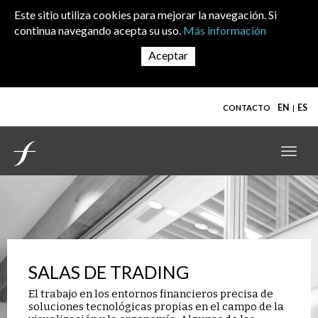
Skip to main content
Este sitio utiliza cookies para mejorar la navegación. Si
continua navegando acepta su uso.
Más información
EN
ES
CONTACTO
Toggl
navig
SALAS DE TRADING
El trabajo en los entornos financieros precisa de
soluciones tecnológicas propias en el campo de la